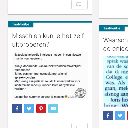
Taalvoutje
Taalvoutje
Misschien kun je het zelf
Waarschij
uitproberen?
de enig