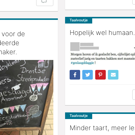
Taalvoutje
Hopelijk wel humaan.
 voor de
deerde
aker.
Taalvoutje
Minder taart, meer le