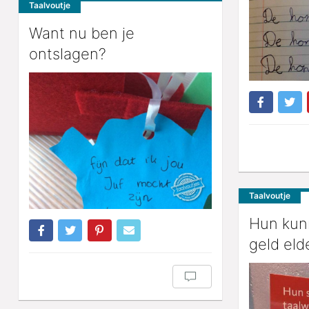
Taalvoutje
Want nu ben je
ontslagen?
Taalvoutje
Hun kun
geld eld