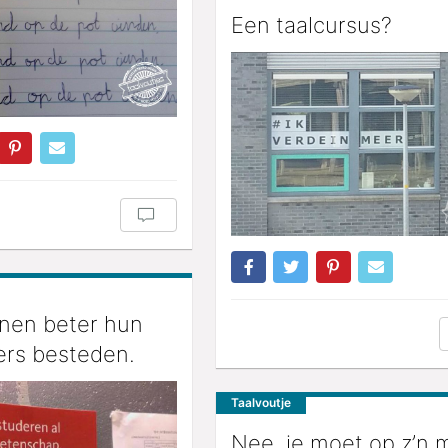
Een taalcursus?
nen beter hun
ers besteden.
Taalvoutje
Nee, je moet op z’n 