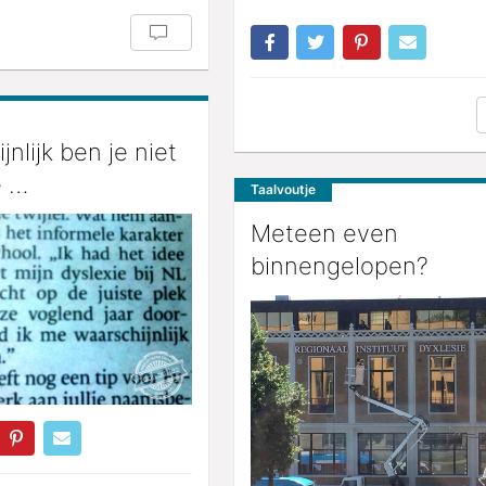
nlijk ben je niet
e …
Taalvoutje
Meteen even
binnengelopen?