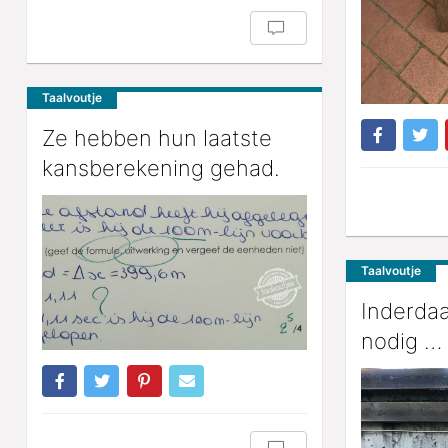
Taalvoutje
Ze hebben hun laatste
kansberekening gehad.
Taalvoutje
Inderda
nodig …