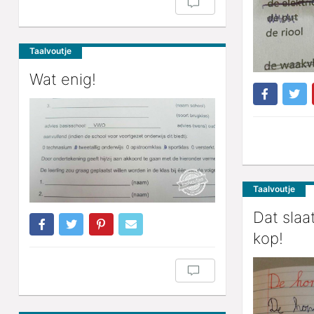
Taalvoutje
Wat enig!
Taalvoutje
Dat slaat
kop!