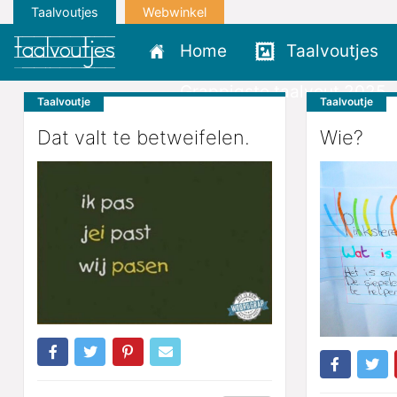
Taalvoutjes
Webwinkel
Home
Taalvoutjes
Grappigste taalvout 2025
Taalvoutje
Taalvoutje
Dat valt te betweifelen.
Wie?