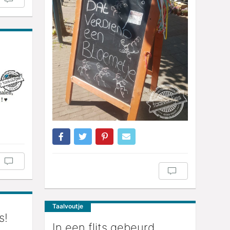
Taalvoutje
s!
In een flits gebeurd.