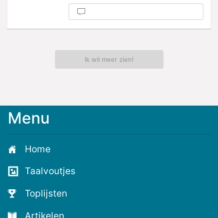
Ik wil meer zien!
Menu
Meld
je
aan
Home
voor
de
Taalvoutjes
nieuwste
voutjes
Toplijsten
en
de
Artikelen