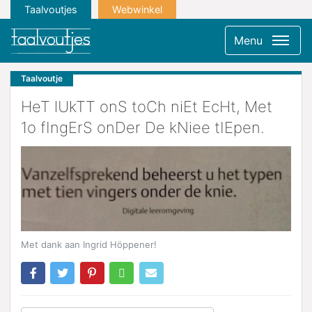
Taalvoutjes
Webwinkel
Menu
Taalvoutje
HeT lUkTT onS toCh niEt EcHt, Met
1o fIngErS onDer De kNiee tIEpen.
Met dank aan Ingrid Höppener!