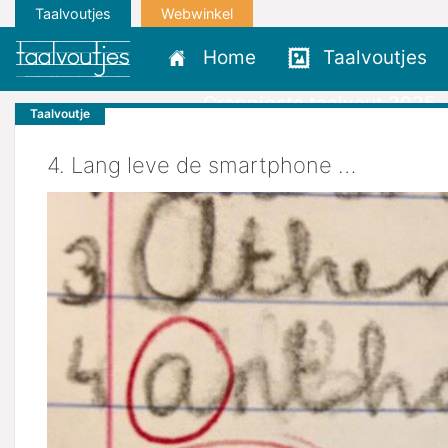
Taalvoutjes
Webwinkel
Home
Taalvoutjes
Grappigste taalvout 2025
Taalvoutje
4. Lang leve de smartphone …