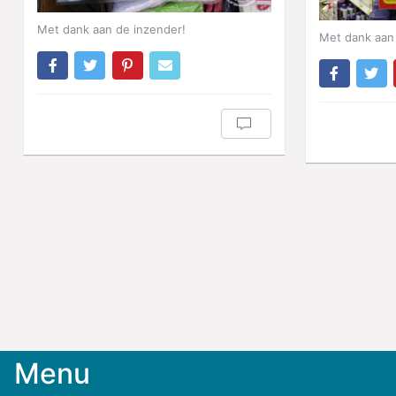
Met dank aan de inzender!
Met dank aan 
Menu
Meld