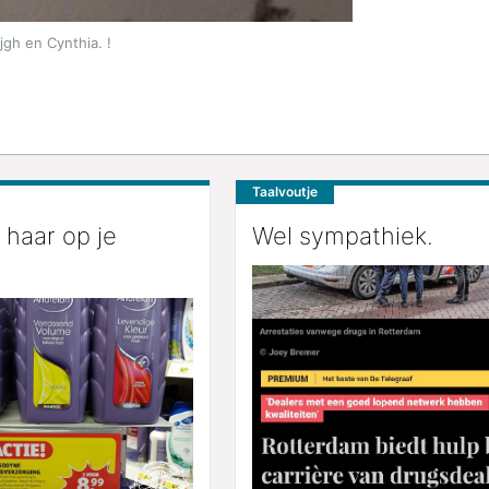
gh en Cynthia. !
Taalvoutje
 haar op je
Wel sympathiek.