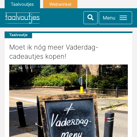
Taalvoutjes
Webwinkel
Menu
Taalvoutje
Moet ik nóg meer Vaderdag-
cadeautjes kopen!