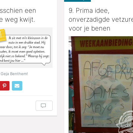
isschien een
9. Prima idee,
e weg kwijt.
onverzadigde vetzur
voor je benen
 Geja Benthem!