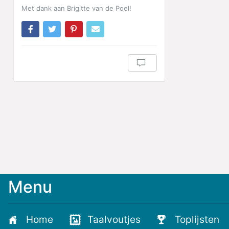
Met dank aan Brigitte van de Poel!
Menu
Meld
je
aan
Home
Taalvoutjes
Toplijsten
voor