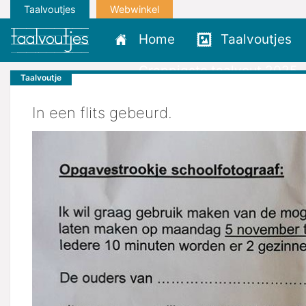
Taalvoutjes
Webwinkel
Home
Taalvoutjes
Grappigste taalvout 2025
Taalvoutje
In een flits gebeurd.