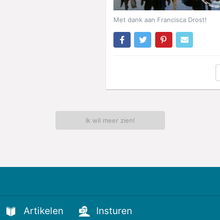
Met dank aan Francisca Drost!
Ik wil meer zien!
Artikelen
Insturen