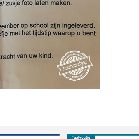
Taalvoutje