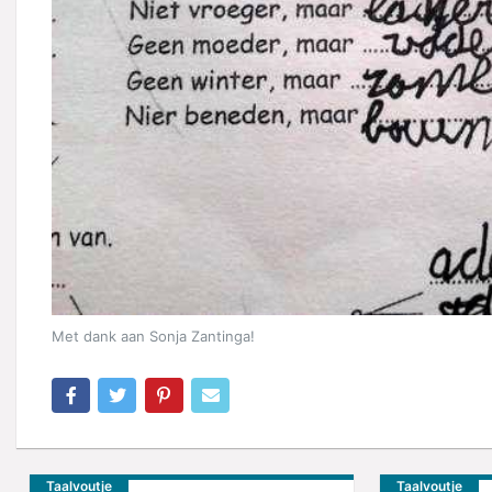
Met dank aan Sonja Zantinga!
Taalvoutje
Taalvoutje