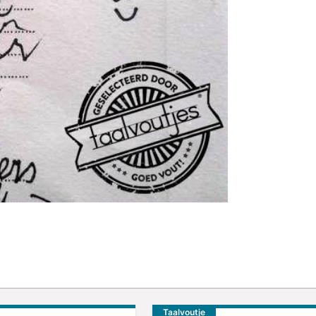
Taalvoutje