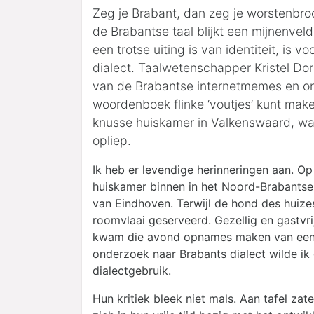
Zeg je Brabant, dan zeg je worstenbroo
de Brabantse taal blijkt een mijnenve
een trotse uiting is van identiteit, is 
dialect. Taalwetenschapper Kristel Dor
van de Brabantse internetmemes en ontd
woordenboek flinke ‘voutjes’ kunt ma
knusse huiskamer in Valkenswaard, waa
opliep.
Ik heb er levendige herinneringen aan. O
huiskamer binnen in het Noord-Brabantse 
van Eindhoven. Terwijl de hond des huize
roomvlaai geserveerd. Gezellig en gastvrij
kwam die avond opnames maken van een g
onderzoek naar Brabants dialect wilde ik
dialectgebruik.
Hun kritiek bleek niet mals. Aan tafel zat