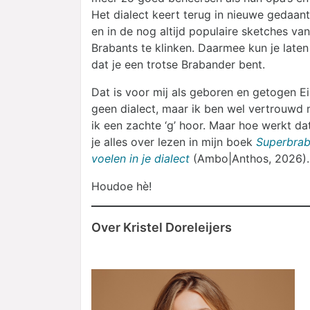
Het dialect keert terug in nieuwe gedaante
en in de nog altijd populaire sketches va
Brabants te klinken. Daarmee kun je laten
dat je een trotse Brabander bent.
Dat is voor mij als geboren en getogen Ei
geen dialect, maar ik ben wel vertrouwd m
ik een zachte ‘g’
hoor. Maar hoe werkt dat 
je alles over lezen in mijn boek
Superbraba
voelen in je dialect
(Ambo|Anthos, 2026).
Houdoe hè!
Over Kristel Doreleijers