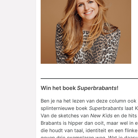
Win het boek
Superbrabants
!
Ben je na het lezen van deze column ook 
splinternieuwe boek
Superbrabants
laat K
Van de sketches van
New Kids
en de hits
Brabants is hipper dan ooit, maar wel in 
die houdt van taal, identiteit en een flinke
geven drie exemplaren weg. Wat je daar