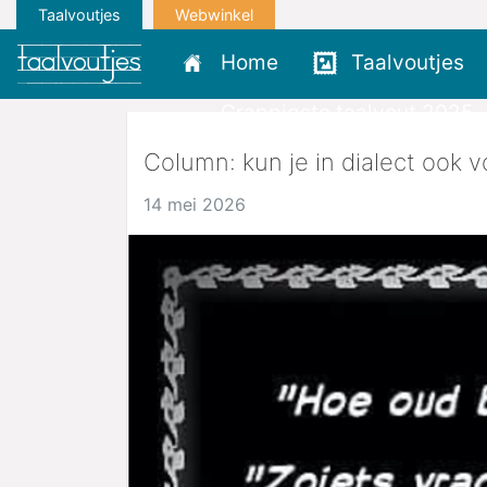
Taalvoutjes
Webwinkel
Home
Taalvoutjes
Grappigste taalvout 2025
Column: kun je in dialect ook 
14 mei 2026