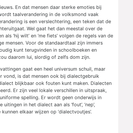
 nieuws. En dat mensen daar sterke emoties bij
 wordt taalverandering in de volksmond vaak
erandering is een verslechtering, een teken dat de
hteruitgaat. Wel gaat het dan meestal over de
als ‘hij wilt’ en ‘me fiets’ volgen de regels van de
ige mensen. Voor de standaardtaal zijn immers
voudig kunt terugvinden in schoolboeken en
ou daarom lui, slordig of zelfs dom zijn.
pvattingen gaat een heel universum schuil, maar
r vond, is dat mensen ook bij dialectgebruik
dialect blijkbaar ook fouten kunt maken. Dialecten
erd. Er zijn veel lokale verschillen in uitspraak,
niforme spelling. Er wordt geen onderwijs in
tingen in het dialect aan als ‘fout’, ‘nep’,
e kunnen elkaar wijzen op ‘dialectvoutjes’.