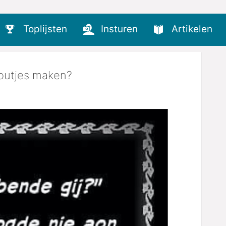
Toplijsten
Insturen
Artikelen
voutjes maken?