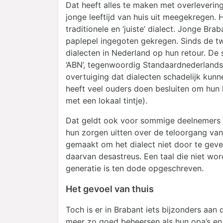
Dat heeft alles te maken met overleverin
jonge leeftijd van huis uit meegekregen. 
traditionele en ‘juiste’ dialect. Jonge B
paplepel ingegoten gekregen. Sinds de tw
dialecten in Nederland op hun retour. De
‘ABN’, tegenwoordig Standaardnederlands,
overtuiging dat dialecten schadelijk kunn
heeft veel ouders doen besluiten om hun
met een lokaal tintje).
Dat geldt ook voor sommige deelnemers 
hun zorgen uitten over de teloorgang va
gemaakt om het dialect niet door te geven
daarvan desastreus. Een taal die niet w
generatie is ten dode opgeschreven.
Het gevoel van thuis
Toch is er in Brabant iets bijzonders aan
meer zo goed beheersen als hun opa’s en 