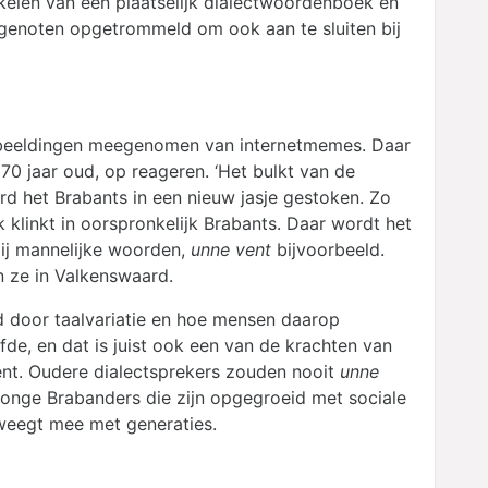
ikkelen van een plaatselijk dialectwoordenboek en
sgenoten opgetrommeld om ook aan te sluiten bij
afbeeldingen meegenomen van internetmemes. Daar
0 jaar oud, op reageren. ‘Het bulkt van de
erd het Brabants in een nieuw jasje gestoken. Zo
k klinkt in oorspronkelijk Brabants. Daar wordt het
bij mannelijke woorden,
unne vent
bijvoorbeeld.
en ze in Valkenswaard.
d door taalvariatie en hoe mensen daarop
de, en dat is juist ook een van de krachten van
 bent. Oudere dialectsprekers zouden nooit
unne
jonge Brabanders die zijn opgegroeid met sociale
eweegt mee met generaties.