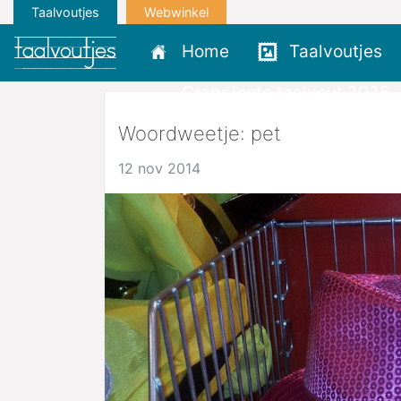
Taalvoutjes
Webwinkel
Home
Taalvoutjes
Grappigste taalvout 2025
Woordweetje: pet
12 nov 2014