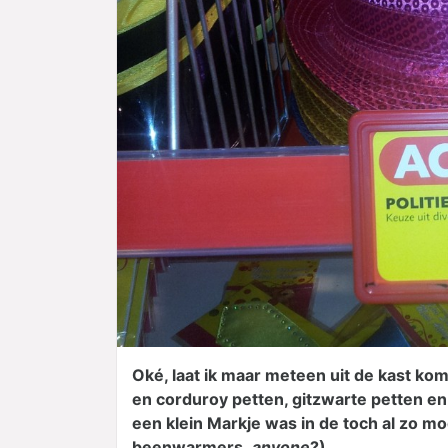
Oké, laat ik maar meteen uit de kast ko
en corduroy petten, gitzwarte petten en k
een klein Markje was in de toch al zo mo
beenwarmers,
anyone
?).