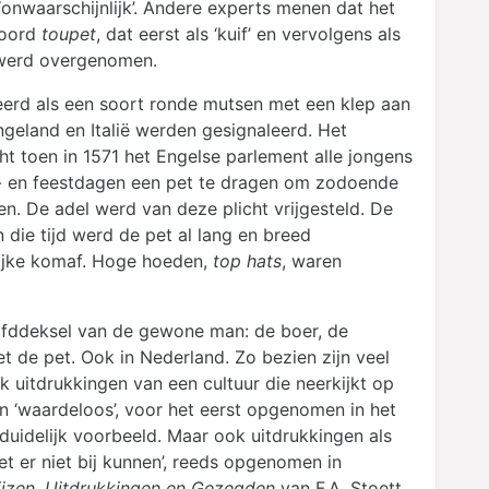
s ‘onwaarschijnlijk’. Andere experts menen dat het
woord
toupet
, dat eerst als ‘kuif’ en vervolgens als
s werd overgenomen.
ieerd als een soort ronde mutsen met een klep aan
ngeland en Italië werden gesignaleerd. Het
t toen in 1571 het Engelse parlement alle jongens
n- en feestdagen een pet te dragen om zodoende
n. De adel werd van deze plicht vrijgesteld. De
die tijd werd de pet al lang en breed
lijke komaf. Hoge hoeden,
top hats
, waren
ofddeksel van de gewone man: de boer, de
t de pet. Ook in Nederland. Zo bezien zijn veel
 uitdrukkingen van een cultuur die neerkijkt op
van ‘waardeloos’, voor het eerst opgenomen in het
uidelijk voorbeeld. Maar ook uitdrukkingen als
pet er niet bij kunnen’, reeds opgenomen in
jzen, Uitdrukkingen en Gezegden
van F.A. Stoett