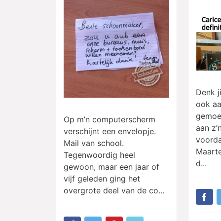
Denk ji
ook aa
gemoede
Op m’n computerscherm
aan z’n
verschijnt een envelopje.
voordat
Mail van school.
Maarte
Tegenwoordig heel
d...
gewoon, maar een jaar of
vijf geleden ging het
overgrote deel van de co...