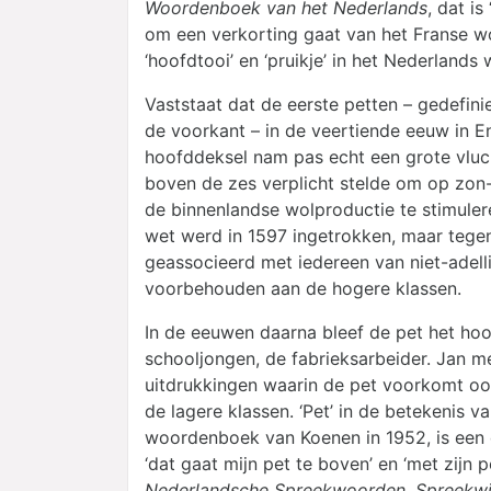
Woordenboek van het Nederlands
, dat i
om een verkorting gaat van het Franse 
‘hoofdtooi’ en ‘pruikje’ in het Nederland
Vaststaat dat de eerste petten – gedefin
de voorkant – in de veertiende eeuw in E
hoofddeksel nam pas echt een grote vluch
boven de zes verplicht stelde om op zo
de binnenlandse wolproductie te stimulere
wet werd in 1597 ingetrokken, maar tegen 
geassocieerd met iedereen van niet-adel
voorbehouden aan de hogere klassen.
In de eeuwen daarna bleef de pet het ho
schooljongen, de fabrieksarbeider. Jan me
uitdrukkingen waarin de pet voorkomt ook
de lagere klassen. ‘Pet’ in de betekenis 
woordenboek van Koenen in 1952, is een d
‘dat gaat mijn pet te boven’ en ‘met zijn 
Nederlandsche Spreekwoorden, Spreekwi