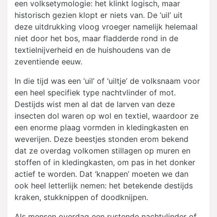
een volksetymologie: het klinkt logisch, maar
historisch gezien klopt er niets van. De ‘uil’ uit
deze uitdrukking vloog vroeger namelijk helemaal
niet door het bos, maar fladderde rond in de
textielnijverheid en de huishoudens van de
zeventiende eeuw.
In die tijd was een ‘uil’ of ‘uiltje’ de volksnaam voor
een heel specifiek type nachtvlinder of mot.
Destijds wist men al dat de larven van deze
insecten dol waren op wol en textiel, waardoor ze
een enorme plaag vormden in kledingkasten en
weverijen. Deze beestjes stonden erom bekend
dat ze overdag volkomen stillagen op muren en
stoffen of in kledingkasten, om pas in het donker
actief te worden. Dat ‘knappen’ moeten we dan
ook heel letterlijk nemen: het betekende destijds
kraken, stukknippen of doodknijpen.
Als mensen overdag een rustende nachtvlinder of