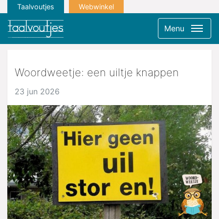
Taalvoutjes
Webwinkel
Menu
Woordweetje: een uiltje knappen
23 jun 2026