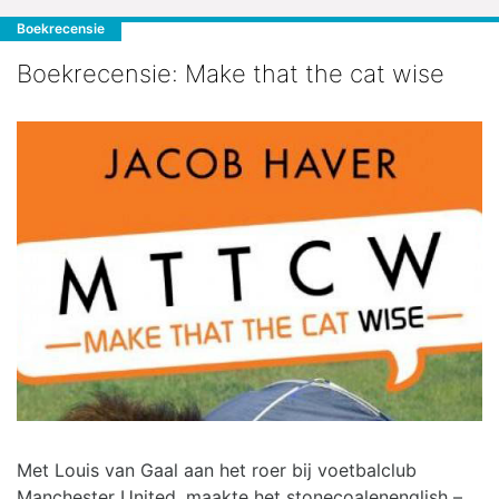
Boekrecensie
Boekrecensie: Make that the cat wise
Met Louis van Gaal aan het roer bij voetbalclub
Manchester United, maakte het stonecoalenenglish –