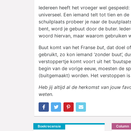
Iedereen heeft het vroeger wel gespeeld: v
universeel. Een iemand telt tot tien en de
schuilplaats probeer je naar de buutplaats 
bent, word je gebuut door de buter. Ieder
woord hiervan, maar waarom gebruiken w
Buut komt van het Franse
but
, dat doel 
gebruikt, zo kon iemand ‘zonder buut’, du
verstoppertje komt voort uit het ‘buutspel
begin van de vorige eeuw, moesten de s
(buitgemaakt) worden. Het verstoppen is h
Heb jij altijd al de herkomst van jouw fa
weten.
Boekrecensie
Column