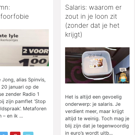
mn:
Salaris: waarom er
foorfobie
zout in je loon zit
(zonder dat je het
krijgt)
 Jong, alias Spinvis,
 20 januari op de
e zender Radio 1
Het is altijd een gevoelig
bij zijn pamflet ‘Stop
onderwerp: je salaris. Je
ldspraak’. Metaforen
verdient meer, maar krijgt
– en ik ...
altijd te weinig. Toch mag je
blij zijn dat je tegenwoordig
in euro’s wordt uitb...