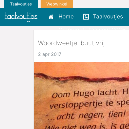
Taalvoutjes
Webwinkel
Home
Taalvoutjes
Grappigste taalvout 2025
Woordweetje: buut vrij
2 apr 2017