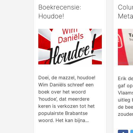
Boekrecensie:
Colu
Houdoe!
Meta
Doei, de mazzel, houdoe!
Erik de
Wim Daniëls schreef een
gaf op
boek over het woord
Vlaams
‘houdoe’, dat meerdere
uitleg 
keren is verkozen tot het
de bee
populairste Brabantse
zouden 
woord. Het kan bijna...