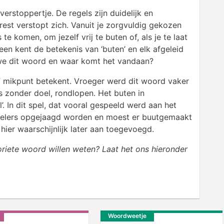
erstoppertje. De regels zijn duidelijk en
 rest verstopt zich. Vanuit je zorgvuldig gekozen
te komen, om jezelf vrij te buten of, als je te laat
een kent de betekenis van ‘buten’ en elk afgeleid
e dit woord en waar komt het vandaan?
of mikpunt betekent. Vroeger werd dit woord vaker
s zonder doel, rondlopen. Het buten in
’. In dit spel, dat vooral gespeeld werd aan het
pelers opgejaagd worden en moest er buutgemaakt
ier waarschijnlijk later aan toegevoegd.
voriete woord willen weten? Laat het ons hieronder
Woordweetje