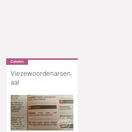
Column
Viezewoordenarsen
aal