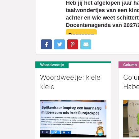
Woordweetje
Column
Woordweetje: kiele
Colu
kiele
Habe