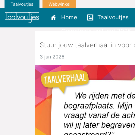
Taalvoutjes
Webwinkel
Home
Taalvoutjes
Grappigste taalvout 2025
Stuur jouw taalverhaal in voo
3 jun 2026