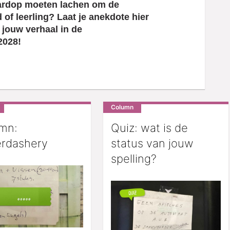
Column
mn:
Quiz: wat is de
rdashery
status van jouw
spelling?