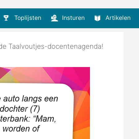
Toplijsten
Insturen
Artikelen
r de Taalvoutjes-docentenagenda!