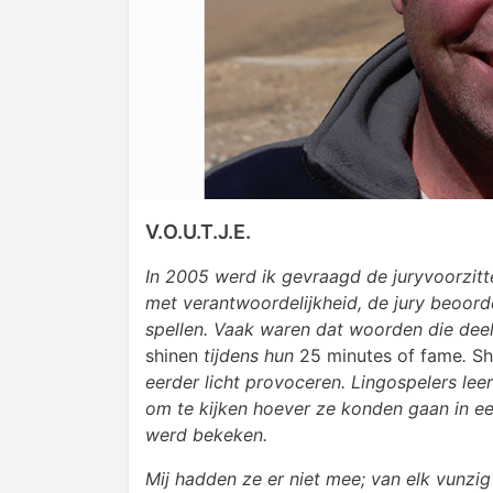
V.O.U.T.J.E.
In 2005 werd ik gevraagd de juryvoorzitt
met verantwoordelijkheid, de jury beoor
spellen.
Vaak waren dat woorden die dee
shinen
tijdens hun
25 minutes of fame
.
Sh
eerder licht provoceren. Lingospelers l
om te kijken hoever ze konden gaan in e
werd bekeken.
Mij hadden ze er niet mee; van elk vunzig