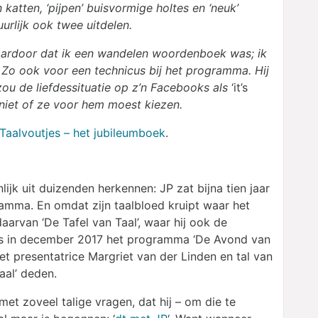
 katten, ‘pijpen’ buisvormige holtes en ‘neuk’
urlijk ook twee uitdelen.
aardoor dat ik een wandelen woordenboek was; ik
Zo ook voor een technicus bij het programma. Hij
zou de liefdessituatie op z’n Facebooks als
‘it’s
 niet of ze voor hem moest kiezen.
Taalvoutjes – het jubileumboek
.
lijk uit duizenden herkennen: JP zat bijna tien jaar
ramma. En omdat zijn taalbloed kruipt waar het
aarvan ‘De Tafel van Taal’, waar hij ook de
was in december 2017 het programma ‘De Avond van
met presentatrice Margriet van der Linden en tal van
aal’ deden.
et zoveel talige vragen, dat hij – om die te