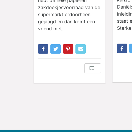
hebt de hele papieren
Daniël
zakdoekjesvoorraad van de
inleid
supermarkt erdoorheen
staat 
gejaagd en dán komt een
Sterker
vriend met...