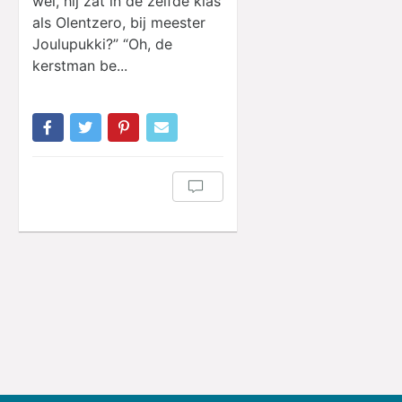
wel, hij zat in de zelfde klas
als Olentzero, bij meester
Joulupukki?” “Oh, de
kerstman be...