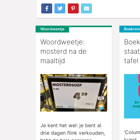
Woordweetje
Boekrec
Woordweetje:
Boek
mosterd na de
staa
maaltijd
tafel
Je kent het wel: je bent al
‘Colum
drie dagen flink verkouden,
kunst,