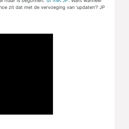
l maar is begonnen: ‘
dt met JP
‘. Want wanneer
 hoe zit dat met de vervoeging van ‘updaten’? JP