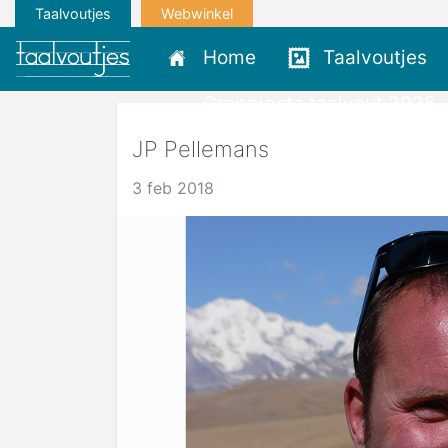
Taalvoutjes
Webwinkel
Home
Taalvoutjes
Grappigste taalvout 2025
JP Pellemans
3 feb 2018