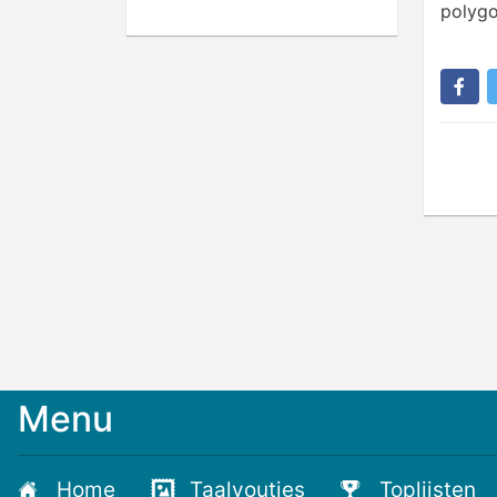
polygo
Menu
Home
Taalvoutjes
Toplijsten