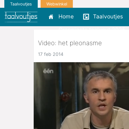
Taalvoutjes
Webwinkel
Home
Taalvoutjes
Grappigste taalvout 2025
Video: het pleonasme
17 feb 2014