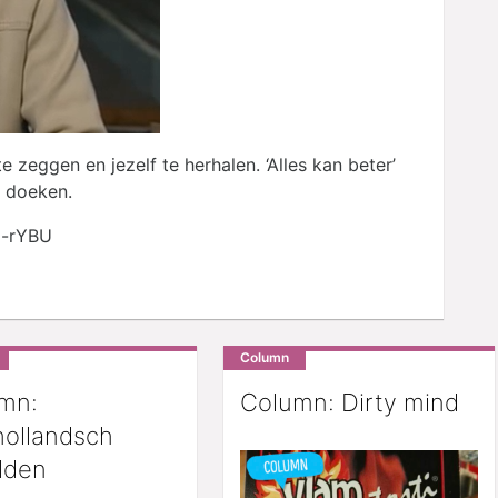
 zeggen en jezelf te herhalen. ‘Alles kan beter’
e doeken.
i-rYBU
Column
mn:
Column: Dirty mind
ollandsch
lden