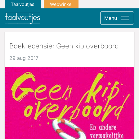
Taalvoutjes
Webwinkel
Menu
Boekrecensie: Geen kip overboord
29 aug 2017