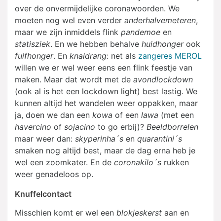
over de onvermijdelijke coronawoorden. We
moeten nog wel even verder
anderhalvemeteren
,
maar we zijn inmiddels flink
pandemoe
en
statisziek
. En we hebben behalve
huidhonger
ook
fuifhonger
. En
knaldrang
: net als
zangeres MEROL
willen we er wel weer eens een flink feestje van
maken. Maar dat wordt met de
avondlockdown
(ook al is het een lockdown light) best lastig. We
kunnen altijd het wandelen weer oppakken, maar
ja, doen we dan een
kowa
of een
lawa
(met een
havercino
of
sojacino
to go erbij)?
Beeldborrelen
maar weer dan:
skyperinha´s
en
quarantini´s
smaken nog altijd best, maar de dag erna heb je
wel een zoomkater. En de
coronakilo´s
rukken
weer genadeloos op.
Knuffelcontact
Misschien komt er wel een
blokjeskerst
aan en