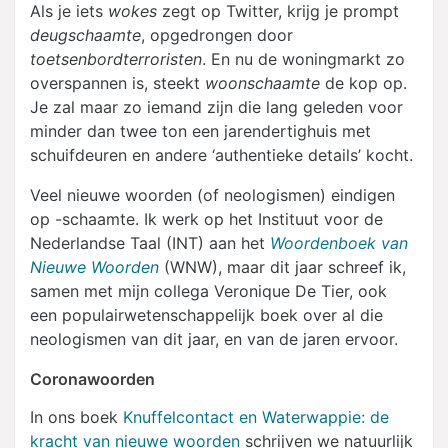
Als je iets
wokes
zegt op Twitter, krijg je prompt
deugschaamte
, opgedrongen door
toetsenbordterroristen
. En nu de woningmarkt zo
overspannen is, steekt
woonschaamte
de kop op.
Je zal maar zo iemand zijn die lang geleden voor
minder dan twee ton een jarendertighuis met
schuifdeuren en andere ‘authentieke details’ kocht.
Veel nieuwe woorden (of neologismen) eindigen
op -schaamte. Ik werk op het Instituut voor de
Nederlandse Taal (INT) aan het
Woordenboek van
Nieuwe Woorden
(WNW), maar dit jaar schreef ik,
samen met mijn collega Veronique De Tier, ook
een populairwetenschappelijk boek over al die
neologismen van dit jaar, en van de jaren ervoor.
Coronawoorden
In ons boek
Knuffelcontact en Waterwappie: de
kracht van nieuwe woorden
schrijven we natuurlijk