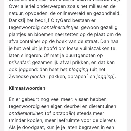
Over allerlei onderwerpen zoals het milieu en de
natuur, opvoeden, de onlinewereld en gezondheid.
Dankzij het bedrijf CityGard bestaan er
tegenwoordig
containertuintjes
: gewoon gezellig
plantjes en bloemen neerzetten op de plaat om de
afvalcontainer op de hoek van de straat. Dan haal
je het wel uit je hoofd om losse vuilniszakken te
laten slingeren. Of met je buurtgenoten op
priksafari
: gezamenlijk afval prikken, en dat kan
ook joggend: dan heet het
plogging
(uit het
Zweedse
plocka
´pakken, oprapen´ en
jogging
).
Klimaatwoorden
En er gebeurt nog veel meer: vissen hebben
tegenwoordig een eigen deurbel en dierentuinen
ontdierentuinen
(of
ontzooën
) steeds meer
(minder kooien, meer leefruimte voor de dieren).
Als je doodgaat, kun je je laten begraven in een