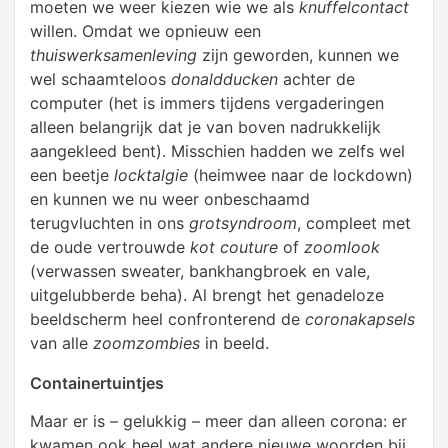
moeten we weer kiezen wie we als
knuffelcontact
willen. Omdat we opnieuw een
thuiswerksamenleving
zijn geworden, kunnen we
wel schaamteloos
donaldducken
achter de
computer (het is immers tijdens vergaderingen
alleen belangrijk dat je van boven nadrukkelijk
aangekleed bent). Misschien hadden we zelfs wel
een beetje
locktalgie
(heimwee naar de lockdown)
en kunnen we nu weer onbeschaamd
terugvluchten in ons
grotsyndroom
, compleet met
de oude vertrouwde
kot couture
of
zoomlook
(verwassen sweater, bankhangbroek en vale,
uitgelubberde beha). Al brengt het genadeloze
beeldscherm heel confronterend de
coronakapsels
van alle
zoomzombies
in beeld.
Containertuintjes
Maar er is – gelukkig – meer dan alleen corona: er
kwamen ook heel wat andere nieuwe woorden bij.