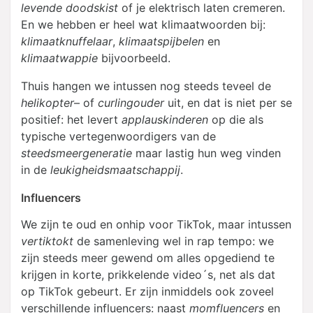
levende doodskist
of je elektrisch laten cremeren.
En we hebben er heel wat klimaatwoorden bij:
klimaatknuffelaar
,
klimaatspijbelen
en
klimaatwappie
bijvoorbeeld.
Thuis hangen we intussen nog steeds teveel de
helikopter
– of
curlingouder
uit, en dat is niet per se
positief: het levert
applauskinderen
op die als
typische vertegenwoordigers van de
steedsmeergeneratie
maar lastig hun weg vinden
in de
leukigheidsmaatschappij
.
Influencers
We zijn te oud en onhip voor TikTok, maar intussen
vertiktokt
de samenleving wel in rap tempo: we
zijn steeds meer gewend om alles opgediend te
krijgen in korte, prikkelende video´s, net als dat
op TikTok gebeurt. Er zijn inmiddels ook zoveel
verschillende influencers: naast
momfluencers
en