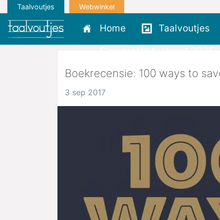
Taalvoutjes
Webwinkel
Home
Taalvoutjes
Grappigste taalvout 2025
Boekrecensie: 100 ways to save
3 sep 2017