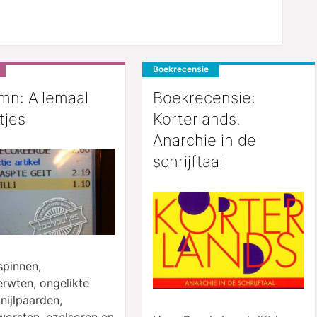
Boekrecensie
mn: Allemaal
Boekrecensie:
tjes
Korterlands.
Anarchie in de
schrijftaal
spinnen,
erwten, ongelikte
nijlpaarden,
worsten, ezelsoren en