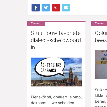
Column
Column
Stuur jouw favoriete
Colu
dialect-scheldwoord
bees
in
Suiker
kikker
Pieneköttel, doakert, sjomp,
beren, 
dakhaos … we schelden
paling