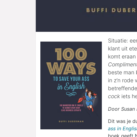
Situatie: e
klant uit e
komt eraan
Compliments
beste man be
in z’n rode w
betreffende
cock
iets h
Door Susan
Dit was je d
ass in Englis
boek geeft 