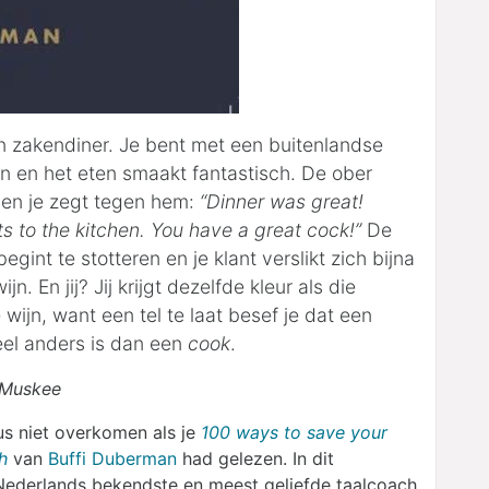
en zakendiner. Je bent met een buitenlandse
ten en het eten smaakt fantastisch. De ober
 en je zegt tegen hem:
“Dinner was great!
 to the kitchen. You have a great cock!”
De
gint te stotteren en je klant verslikt zich bijna
ijn. En jij? Jij krijgt dezelfde kleur als die
 wijn, want een tel te laat besef je dat een
eel anders is dan een
cook
.
 Muskee
us niet overkomen als je
100 ways to save your
h
van
Buffi Duberman
had gelezen. In dit
Nederlands bekendste en meest geliefde taalcoach