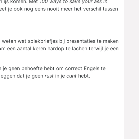
en ijs komen. Met
100 ways to save your ass in
geet je ook nog eens nooit meer het verschil tussen
t weten wat spiekbriefjes bij presentaties te maken
om een aantal keren hardop te lachen terwijl je een
en je geen behoefte hebt om correct Engels te
 zeggen dat je geen
rust
in je
cunt
hebt.