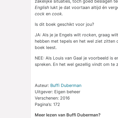
zakelijke situaties, toch goed beslagen t
English
lukt je dat voortaan altijd én ver
cock
en
cook.
Is dit boek geschikt voor jou?
JA: Als je je Engels wilt
rocken
, graag wil
hebben met tepels en het wel ziet zitten 
boek leest.
NEE: Als Louis van Gaal je voorbeeld is 
spreken. En het wel gezellig vindt om te
Auteur:
Buffi Duberman
Uitgever: Eigen beheer
Verschenen: 2016
Pagina’s: 172
Meer lezen van Buffi Duberman?