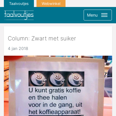
Taalvoutjes
Webwinkel
Menu
Column: Zwart met suiker
4 jan 2018