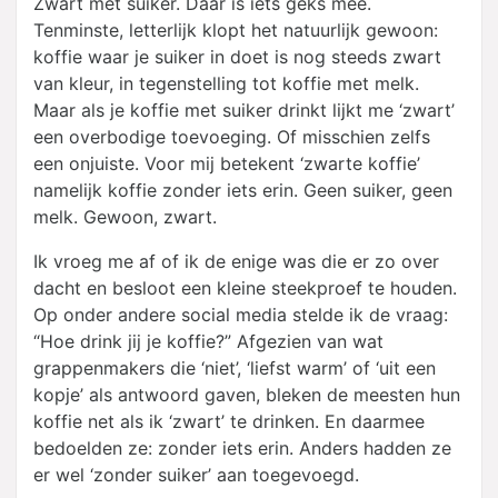
Zwart met suiker. Daar is iets geks mee.
Tenminste, letterlijk klopt het natuurlijk gewoon:
koffie waar je suiker in doet is nog steeds zwart
van kleur, in tegenstelling tot koffie met melk.
Maar als je koffie met suiker drinkt lijkt me ‘zwart’
een overbodige toevoeging. Of misschien zelfs
een onjuiste. Voor mij betekent ‘zwarte koffie’
namelijk koffie zonder iets erin. Geen suiker, geen
melk. Gewoon, zwart.
Ik vroeg me af of ik de enige was die er zo over
dacht en besloot een kleine steekproef te houden.
Op onder andere social media stelde ik de vraag:
“Hoe drink jij je koffie?” Afgezien van wat
grappenmakers die ‘niet’, ‘liefst warm’ of ‘uit een
kopje’ als antwoord gaven, bleken de meesten hun
koffie net als ik ‘zwart’ te drinken. En daarmee
bedoelden ze: zonder iets erin. Anders hadden ze
er wel ‘zonder suiker’ aan toegevoegd.