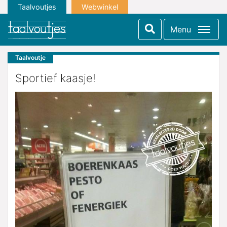
Taalvoutjes
Webwinkel
Menu
Taalvoutje
Sportief kaasje!