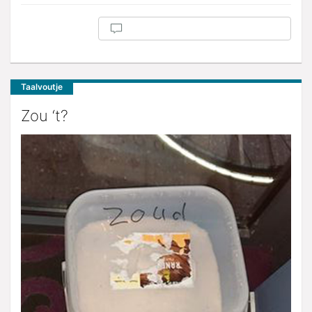
Taalvoutje
Zou ‘t?