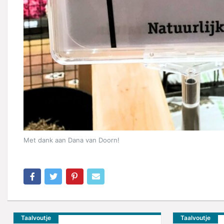
Met dank aan Dana van Doorn!
Taalvoutje
Taalvoutje