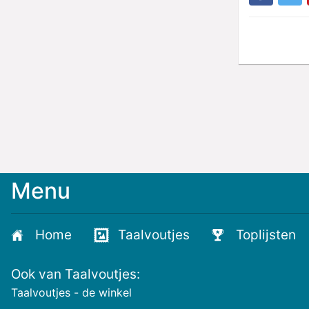
Menu
Meld
je
aan
Home
Taalvoutjes
Toplijsten
voor
de
Ook van Taalvoutjes:
nieuwste
voutjes
Taalvoutjes - de winkel
en