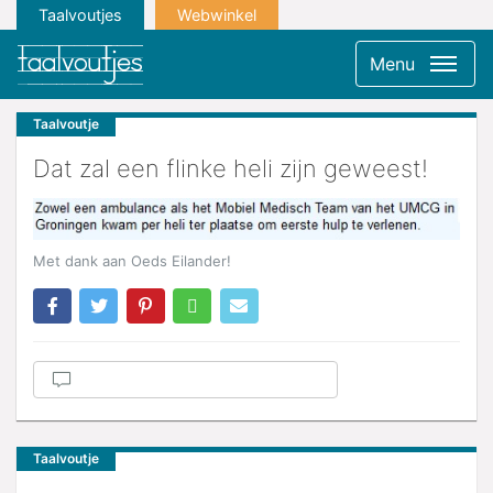
Taalvoutjes
Webwinkel
Menu
Taalvoutje
Dat zal een flinke heli zijn geweest!
Met dank aan Oeds Eilander!
Taalvoutje