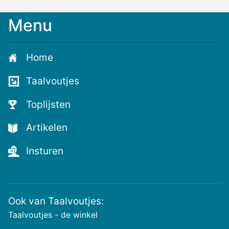
Menu
Meld
je
aan
Home
voor
de
Taalvoutjes
nieuwste
voutjes
Toplijsten
en
de
Artikelen
voutste
nieuwtjes!
Insturen
Ook van Taalvoutjes:
Taalvoutjes - de winkel