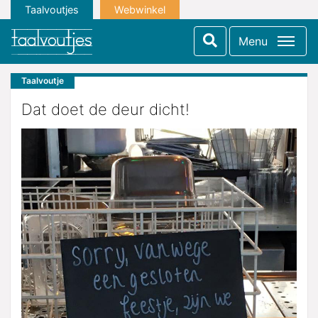
Taalvoutjes
Webwinkel
Menu
Taalvoutje
Dat doet de deur dicht!