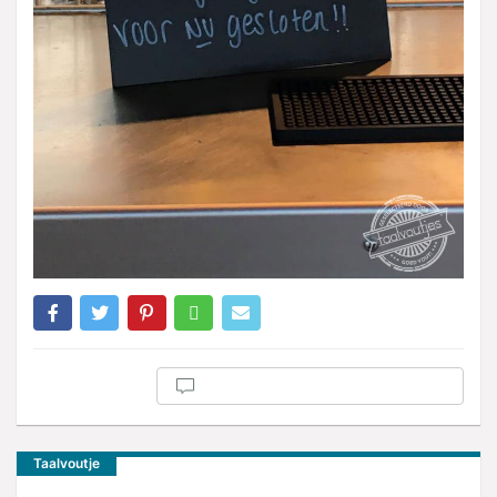
Taalvoutje