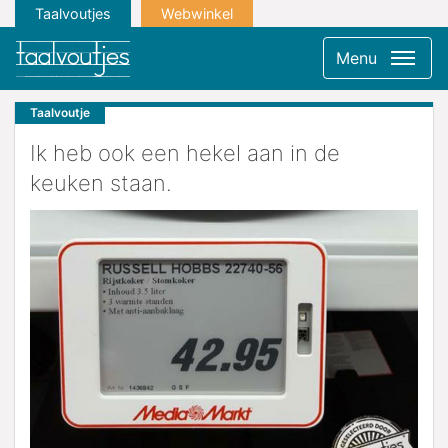
Taalvoutjes
Webwinkel
Menu
Taalvoutje
Ik heb ook een hekel aan in de
keuken staan.