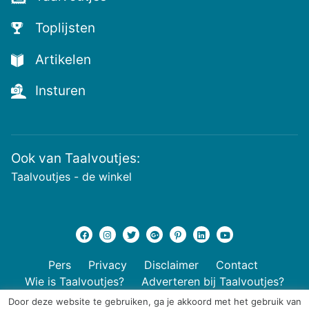
nieuwste
voutjes
Toplijsten
en
de
Artikelen
voutste
nieuwtjes!
Insturen
Ook van Taalvoutjes:
Taalvoutjes - de winkel
Pers
Privacy
Disclaimer
Contact
Wie is Taalvoutjes?
Adverteren bij Taalvoutjes?
Door deze website te gebruiken, ga je akkoord met het gebruik van