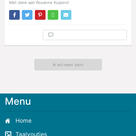
Met dank aan Rosanne Kuipers!
Ik wil meer zien!
Menu
Meld
je
aan
Home
voor
de
Taalvoutjes