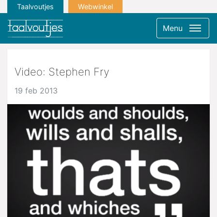
Taalvoutjes
Webwinkel
Menu
Video: Stephen Fry
19 feb 2013