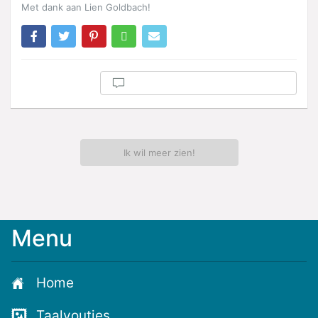
Met dank aan Lien Goldbach!
Ik wil meer zien!
Menu
Meld
je
aan
Home
voor
de
Taalvoutjes