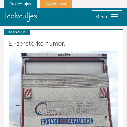
Taalvoutjes
Webwinkel
Menu
Taalvoutje
Ei-zersterke humor.