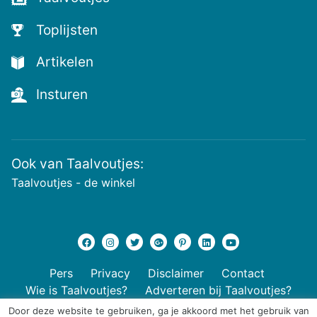
nieuwste
voutjes
Toplijsten
en
de
Artikelen
voutste
nieuwtjes!
Insturen
Ook van Taalvoutjes:
Taalvoutjes - de winkel
Pers
Privacy
Disclaimer
Contact
Wie is Taalvoutjes?
Adverteren bij Taalvoutjes?
Door deze website te gebruiken, ga je akkoord met het gebruik van