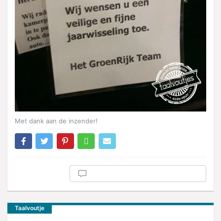
Met dank aan de inzender!
Taalvoutje