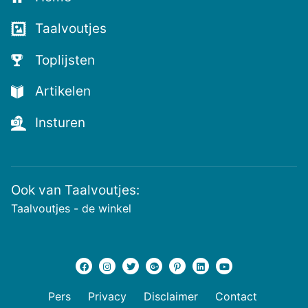
voor
de
Taalvoutjes
nieuwste
voutjes
Toplijsten
en
de
Artikelen
voutste
nieuwtjes!
Insturen
Ook van Taalvoutjes:
Taalvoutjes - de winkel
Pers
Privacy
Disclaimer
Contact