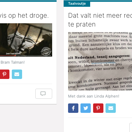
Taalvoutje
vis op het droge.
Dat valt niet meer re
te praten
 Bram Talman!
Met dank aan Linda Alphen!