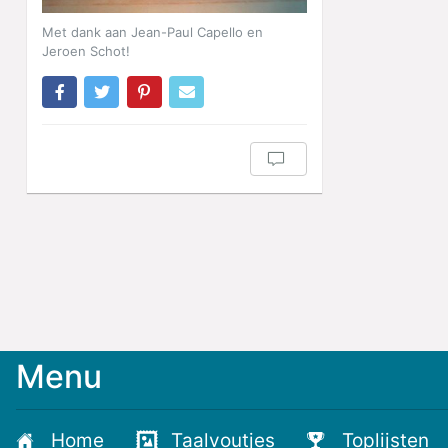
Met dank aan Jean-Paul Capello en
Jeroen Schot!
Menu
Meld
je
aan
Home
Taalvoutjes
Toplijsten