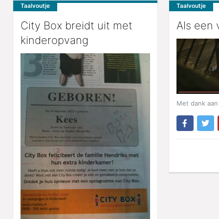
Taalvoutje
Taalvoutje
City Box breidt uit met
Als een 
kinderopvang
Met dank aan