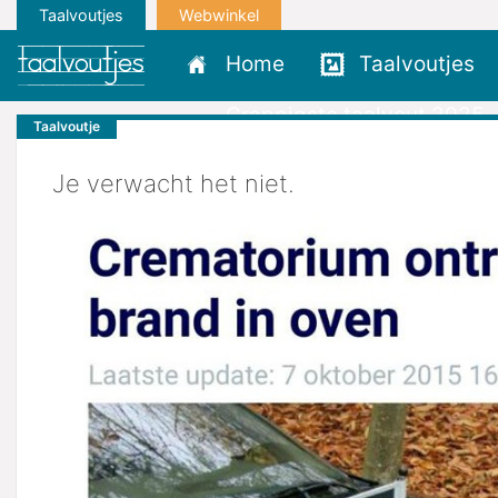
Taalvoutjes
Webwinkel
Home
Taalvoutjes
Grappigste taalvout 2025
Taalvoutje
Je verwacht het niet.