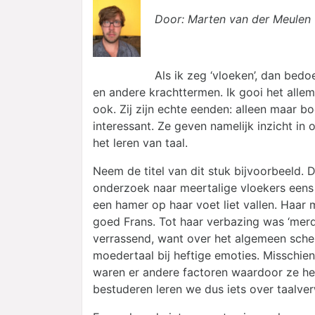
Door: Marten van der Meulen
Als ik zeg ‘vloeken’, dan bed
en andere krachttermen. Ik gooi het all
ook. Zij zijn echte eenden: alleen maar b
interessant. Ze geven namelijk inzicht in 
het leren van taal.
Neem de titel van dit stuk bijvoorbeeld. 
onderzoek naar meertalige vloekers eens 
een hamer op haar voet liet vallen. Haar
goed Frans. Tot haar verbazing was ‘mer
verrassend, want over het algemeen schel
moedertaal bij heftige emoties. Misschie
waren er andere factoren waardoor ze he
bestuderen leren we dus iets over taalve