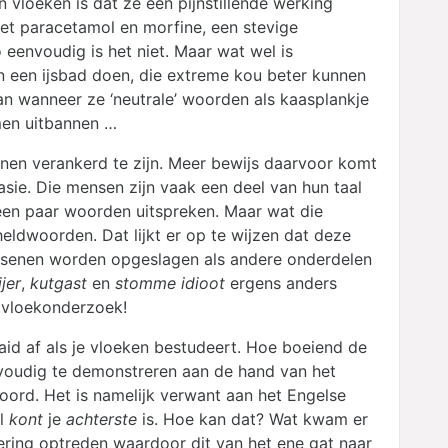
 vloeken is dat ze een pijnstillende werking
et paracetamol en morfine, een stevige
 eenvoudig is het niet. Maar wat wel is
n een ijsbad doen, die extreme kou beter kunnen
n wanneer ze ‘neutrale’ woorden als kaasplankje
men uitbannen …
enen verankerd te zijn. Meer bewijs daarvoor komt
sie. Die mensen zijn vaak een deel van hun taal
en paar woorden uitspreken. Maar wat die
eldwoorden. Dat lijkt er op te wijzen dat deze
ersenen worden opgeslagen als andere onderdelen
ijer
,
kutgast
en
stomme idioot
ergens anders
r vloekonderzoek!
aaid af als je vloeken bestudeert. Hoe boeiend de
nvoudig te demonstreren aan de hand van het
woord. Het is namelijk verwant aan het Engelse
jl
kont
je
achterste
is. Hoe kan dat? Wat kwam er
ering optreden waardoor dit van het ene gat naar