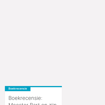
Boekrecensie
Boekrecensie:
Meester Bart op zijn