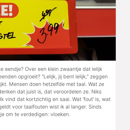
jke eendje? Over een klein zwaantje dat lelijk
en opgroeit? “Lelijk, jij bent lelijk,” zeggen
jkt. Mensen doen hetzelfde met taal. Wat ze
denken dat juist is, dat veroordelen ze. Niks
 vind dat kortzichtig en saai. Wat ‘fout’ is, wat
 geldt voor taalfouten wist ik al langer. Sinds
dje om te verdedigen: vloeken.