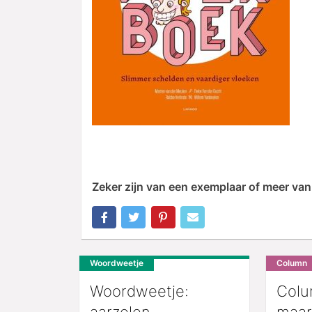
Zeker zijn van een exemplaar of meer va
Woordweetje
Column
Woordweetje:
Colu
aarzelen
maar