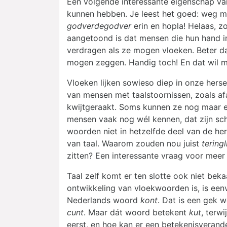
Een volgende interessante eigenschap van
kunnen hebben. Je leest het goed: weg m
godverdegodver
erin en hopla! Helaas, zo
aangetoond is dat mensen die hun hand i
verdragen als ze mogen vloeken. Beter da
mogen zeggen. Handig toch! En dat wil 
Vloeken lijken sowieso diep in onze hers
van mensen met taalstoornissen, zoals afa
kwijtgeraakt. Soms kunnen ze nog maar e
mensen vaak nog wél kennen, dat zijn sch
woorden niet in hetzelfde deel van de h
van taal. Waarom zouden nou juist
teringl
zitten? Een interessante vraag voor mee
Taal zelf komt er ten slotte ook niet bek
ontwikkeling van vloekwoorden is, is ee
Nederlands woord
kont
. Dat is een gek 
cunt
. Maar dát woord betekent
kut
, terwi
eerst, en hoe kan er een betekenisverand