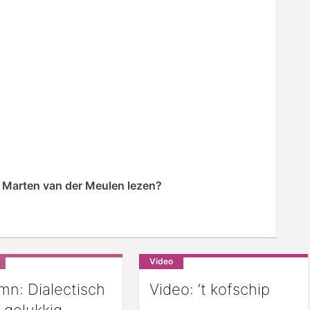
n Marten van der Meulen lezen?
Video
mn: Dialectisch
Video: ‘t kofschip
 gelukkig