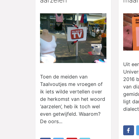
Uit ee
Univers
Toen de meiden van
2016 bl
Taalvoutjes me vroegen of
van di
ik iets wilde vertellen over
gemidd
de herkomst van het woord
ligt da
‘aarzelen’, heb ik toch wel
dialect
even getwijfeld. Waarom?
De oors...