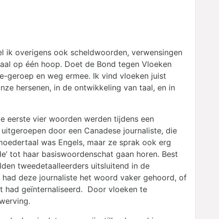
oel ik overigens ook scheldwoorden, verwensingen
emaal op één hoop. Doet de Bond tegen Vloeken
oe-geroep en weg ermee. Ik vind vloeken juist
onze hersenen, in de ontwikkeling van taal, en in
De eerste vier woorden werden tijdens een
uitgeroepen door een Canadese journaliste, die
 moedertaal was Engels, maar ze sprak ook erg
de’ tot haar basiswoordenschat gaan horen. Best
den tweedetaalleerders uitsluitend in de
n had deze journaliste het woord vaker gehoord, of
t had geïnternaliseerd. Door vloeken te
rwerving.