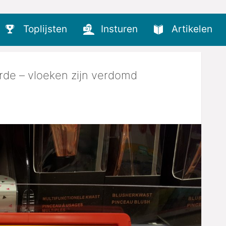
Toplijsten
Insturen
Artikelen
rde – vloeken zijn verdomd