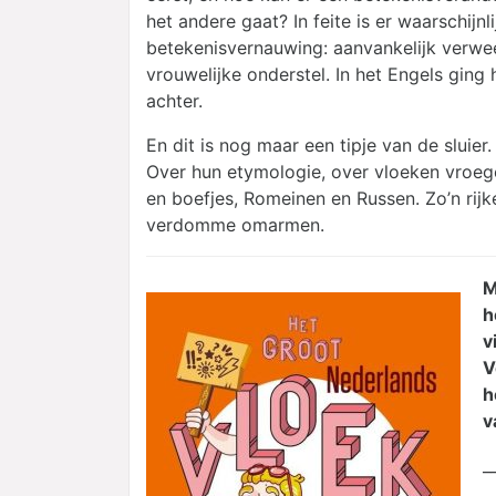
het andere gaat? In feite is er waarschijnl
betekenisvernauwing: aanvankelijk verw
vrouwelijke onderstel. In het Engels ging
achter.
En dit is nog maar een tipje van de sluier.
Over hun etymologie, over vloeken vroege
en boefjes, Romeinen en Russen. Zo’n rijk
verdomme omarmen.
M
h
v
V
h
v
_