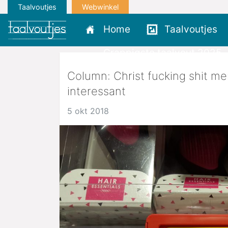
Taalvoutjes
Webwinkel
Home
Taalvoutjes
Grappigste taalvout 2025
Column: Christ fucking shit me
interessant
5 okt 2018