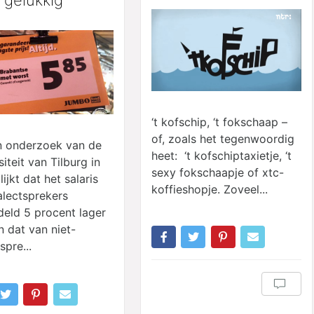
‘t kofschip, ‘t fokschaap –
of, zoals het tegenwoordig
n onderzoek van de
heet: ‘t kofschiptaxietje, ‘t
iteit van Tilburg in
sexy fokschaapje of xtc-
ijkt dat het salaris
koffieshopje. Zoveel...
alectsprekers
eld 5 procent lager
n dat van niet-
spre...