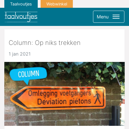
Taalvoutjes
Webwinkel
Menu
Column: Op niks trekken
1 jan 2021