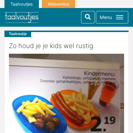
Taalvoutjes
Webwinkel
Menu
Taalvoutje
Zo houd je je kids wel rustig.