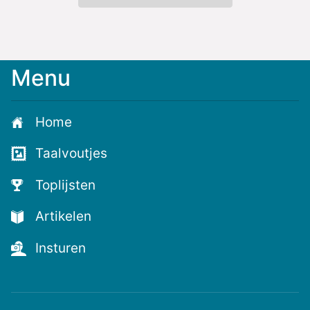
Menu
Meld
je
aan
Home
voor
de
Taalvoutjes
nieuwste
voutjes
Toplijsten
en
de
Artikelen
voutste
nieuwtjes!
Insturen