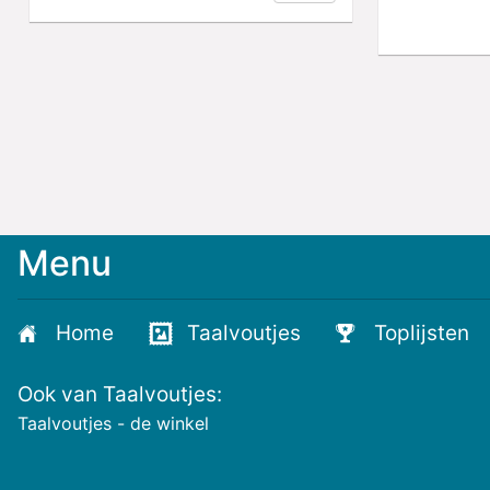
Menu
Meld
je
aan
Home
Taalvoutjes
Toplijsten
voor
de
Ook van Taalvoutjes:
nieuwste
voutjes
Taalvoutjes - de winkel
en
de