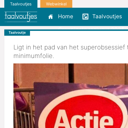
Taalvoutjes
Webwinkel
Home
Taalvoutjes
Grappigste taalvout 2025
Taalvoutje
Ligt in het pad van het superobsessief t
minimumfolie.