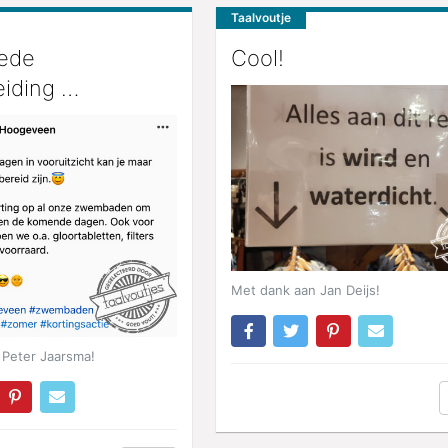
Taalvoutje
ede
Cool!
eiding …
Met dank aan Jan Deijs!
 Peter Jaarsma!