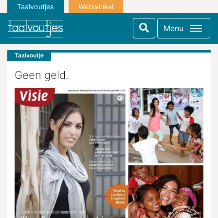
Taalvoutjes
Webwinkel
Menu
Taalvoutje
Geen geld.