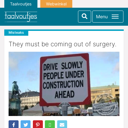
Taalvoutjes
Webwinkel
Menu
Misteaks
They must be coming out of surgery.