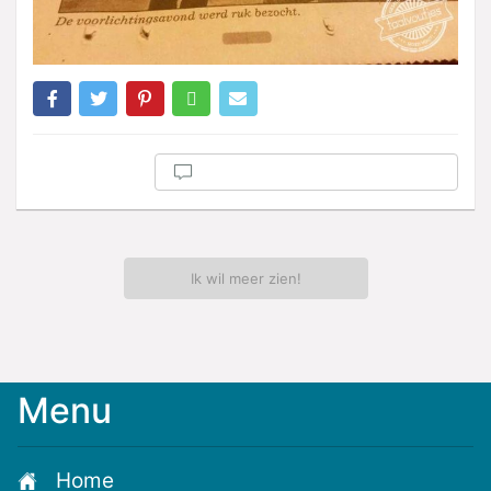
Ik wil meer zien!
Menu
Home