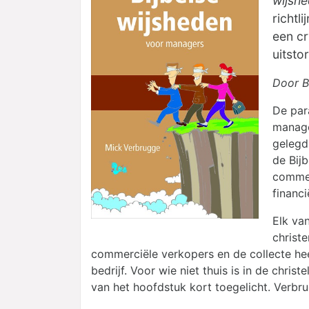
wijsh
richtl
een cr
uitsto
Door B
De para
manage
gelegd
de Bijb
commer
financi
Elk va
christ
commerciële verkopers en de collecte heef
bedrijf. Voor wie niet thuis is in de chris
van het hoofdstuk kort toegelicht. Verbr