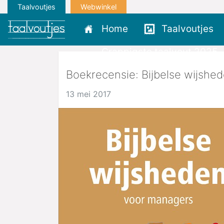
Taalvoutjes
Webwinkel
Home
Taalvoutjes
Grappigste taalvout 2025
Boekrecensie: Bijbelse wijshe
13 mei 2017