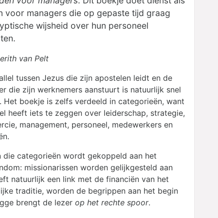
eden voor managers
. Dit boekje doet dienst als
ijn voor managers die op gepaste tijd graag
yptische wijsheid over hun personeel
rten.
erith van Pelt
llel tussen Jezus die zijn apostelen leidt en de
r die zijn werknemers aanstuurt is natuurlijk snel
. Het boekje is zelfs verdeeld in categorieën, want
el heeft iets te zeggen over leiderschap, strategie,
cie, management, personeel, medewerkers en
ën.
n die categorieën wordt gekoppeld aan het
endom: missionarissen worden gelijkgesteld aan
t natuurlijk een link met de financiën van het
telijke traditie, worden de begrippen aan het begin
ugge brengt de lezer
op het rechte spoor
.