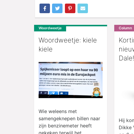
Woordweetje
Column
Woordweetje: kiele
Kort
kiele
nieu
Dale
Wie weleens met
samengeknepen billen naar
Hij ko
zijn benzinemeter heeft
Dikke 
gekeken terwijl het