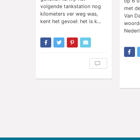
op 6 o
volgende tankstation nog
met de
kilometers ver weg was,
Van Da
kent het gevoel: het is k...
woord
Nederla