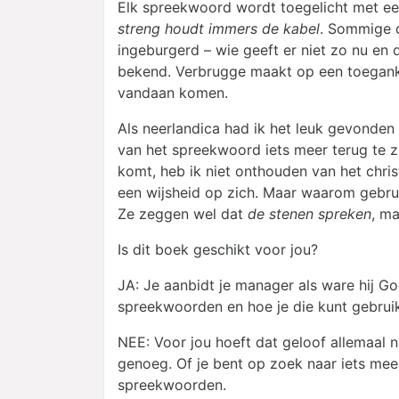
Elk spreekwoord wordt toegelicht met een 
streng houdt immers de kabel
. Sommige d
ingeburgerd – wie geeft er niet zo nu en
bekend. Verbrugge maakt op een toeganke
vandaan komen.
Als neerlandica had ik het leuk gevonden 
van het spreekwoord iets meer terug te zi
komt, heb ik niet onthouden van het chris
een wijsheid op zich. Maar waarom gebru
Ze zeggen wel dat
de stenen spreken
, ma
Is dit boek geschikt voor jou?
JA: Je aanbidt je manager als ware hij G
spreekwoorden en hoe je die kunt gebruik
NEE: Voor jou hoeft dat geloof allemaal n
genoeg. Of je bent op zoek naar iets me
spreekwoorden.