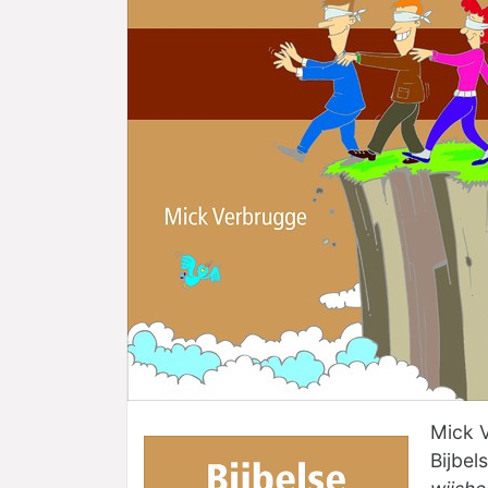
Mick 
Bijbel