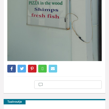
Taalvoutje