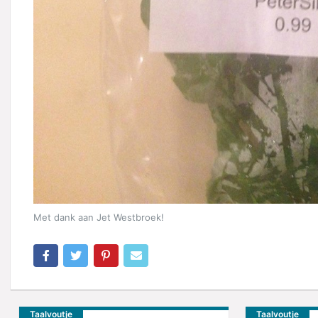
Met dank aan Jet Westbroek!
Taalvoutje
Taalvoutje