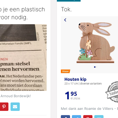
 je een plastisch
Tok.
voor nodig.
 Arnoud Bordewijk!
Met dank aan Roamie de Villiers - 