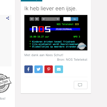
Ik heb liever een ijsje.
Met dank aan Kees Schut!
Bron: NOS Teletekst
Bos!