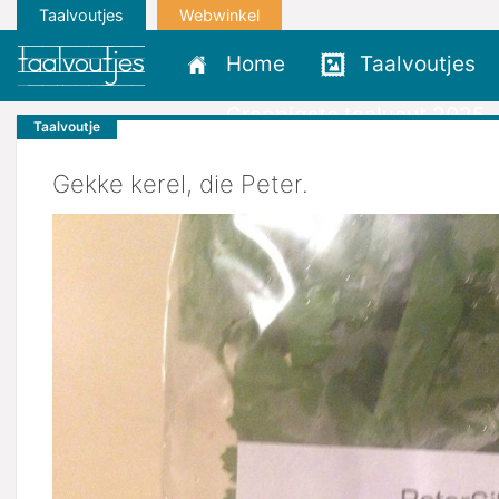
Taalvoutjes
Webwinkel
Home
Taalvoutjes
Grappigste taalvout 2025
Taalvoutje
Gekke kerel, die Peter.