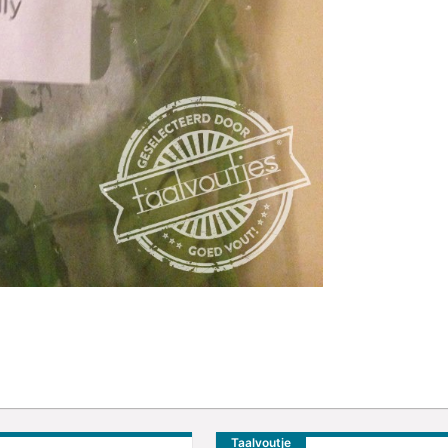
Taalvoutje