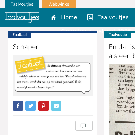
Taalvoutjes
Webwinkel
Home
Taalvoutjes
Grappigste taalvout 2025
Faaltaal
Taalvoutje
Schapen
En dat i
als een 