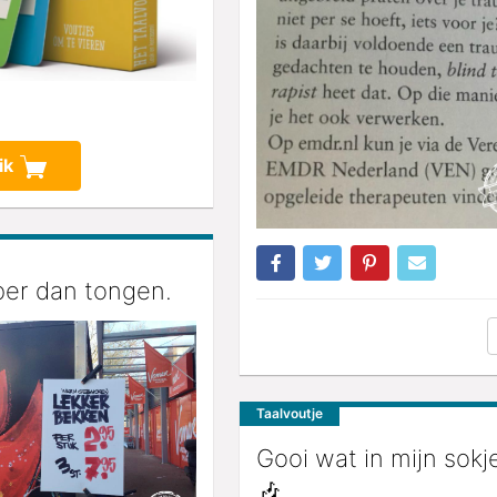
ik
er dan tongen.
Taalvoutje
Gooi wat in mijn sokj
🎶