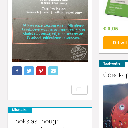
€ 9,95
Dit wil 
Taalvoutje
Goedkop
Misteaks
Looks as though