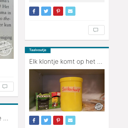
Taalvoutje
Elk klontje komt op het …
e …