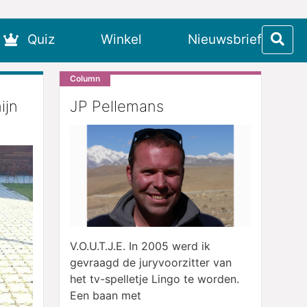
Quiz
Winkel
Nieuwsbrief
Column
ijn
JP Pellemans
V.O.U.T.J.E. In 2005 werd ik
gevraagd de juryvoorzitter van
het tv-spelletje Lingo te worden.
Een baan met