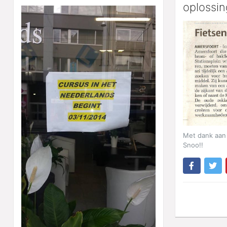
oplossin
Met dank aan 
Snoo!!