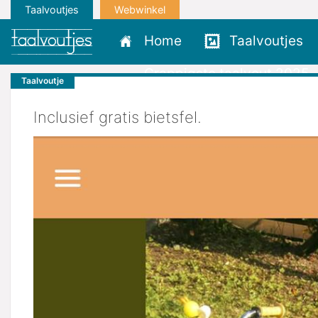
Taalvoutjes
Webwinkel
Home
Taalvoutjes
Grappigste taalvout 2025
Taalvoutje
Inclusief gratis bietsfel.