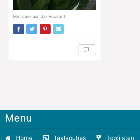
Met dank aan Jax Rooster!
Menu
Meld
je
aan
Home
Taalvoutjes
Toplijsten