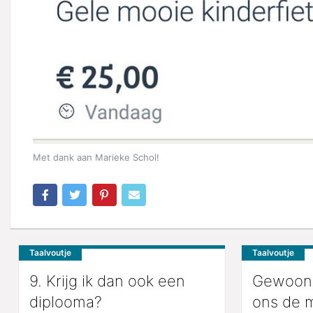
Met dank aan Marieke Schol!
Taalvoutje
Taalvoutje
9. Krijg ik dan ook een
Gewoon a
diplooma?
ons de m