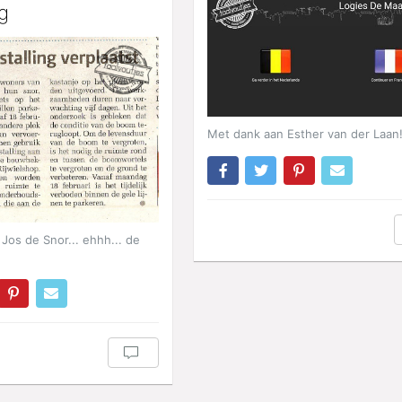
g
Met dank aan Esther van der Laan
Jos de Snor... ehhh... de