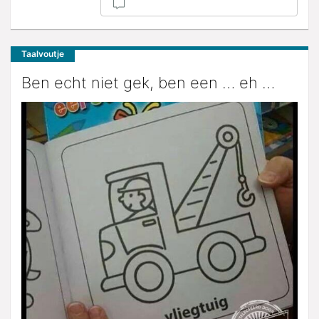
Taalvoutje
Ben echt niet gek, ben een … eh …