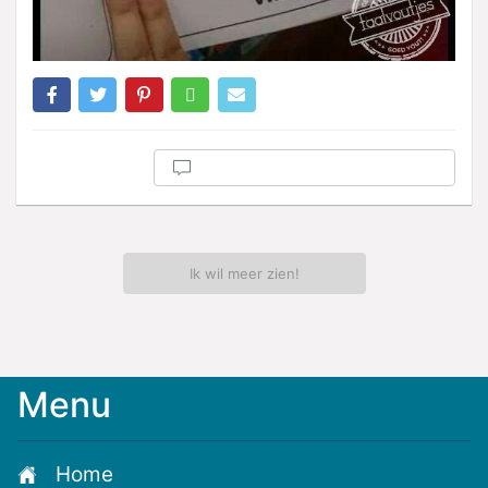
Ik wil meer zien!
Menu
Home