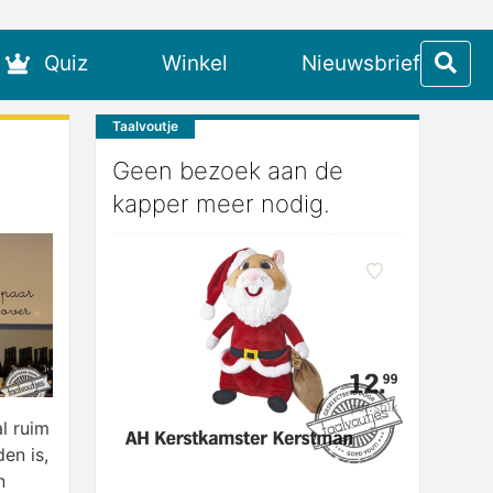
Quiz
Winkel
Nieuwsbrief
Taalvoutje
Geen bezoek aan de
kapper meer nodig.
l ruim
den is,
n