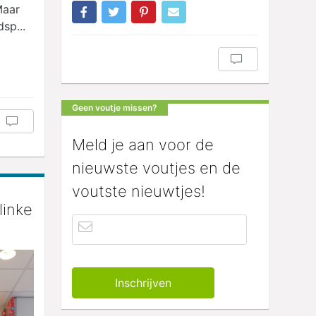
Maar
sp...
Geen voutje missen?
Meld je aan voor de
nieuwste voutjes en de
voutste nieuwtjes!
linke