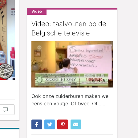
Video
Video: taalvouten op de
Belgische televisie
Ook onze zuiderburen maken wel
eens een voutje. Of twee. Of…...