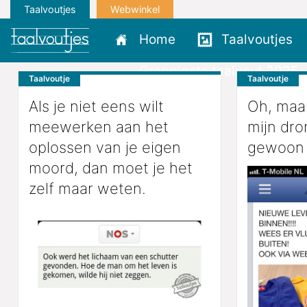
Taalvoutjes
Webwinkel
Home
Taalvoutjes
Grappigste taalvout 2025
Taalvoutje
Taalvoutje
Als je niet eens wilt
Oh, maar
meewerken aan het
mijn dro
oplossen van je eigen
gewoon 
moord, dan moet je het
zelf maar weten.