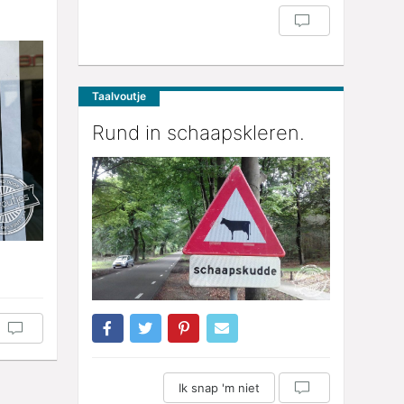
Taalvoutje
Rund in schaapskleren.
Ik snap 'm niet