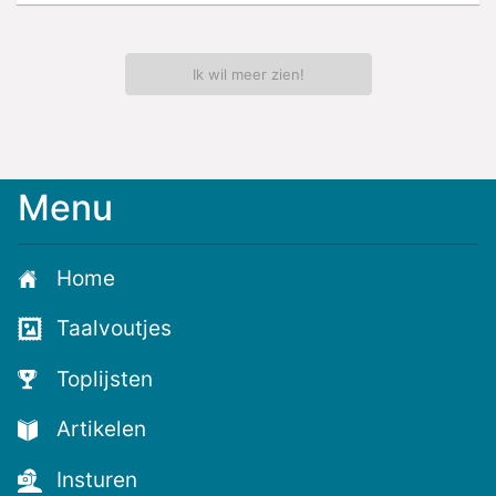
Ik wil meer zien!
Menu
Meld
je
aan
Home
voor
de
Taalvoutjes
nieuwste
voutjes
Toplijsten
en
de
Artikelen
voutste
nieuwtjes!
Insturen