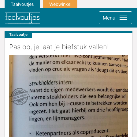
Taalvoutjes
Webwinkel
Menu
Taalvoutje
Pas op, je laat je biefstuk vallen!