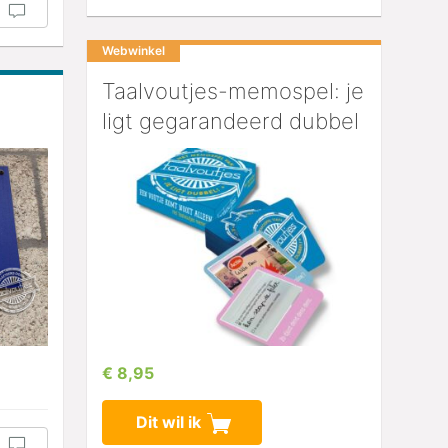
Webwinkel
Taalvoutjes-memospel: je
ligt gegarandeerd dubbel
€ 8,95
Dit wil ik