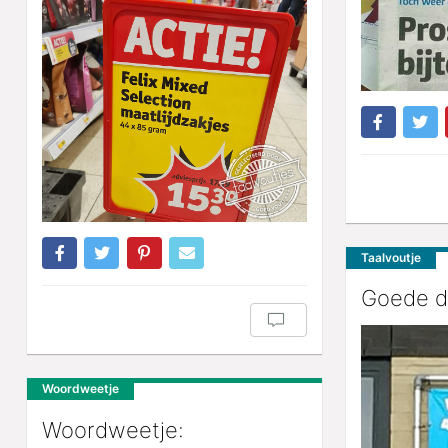
Taalvoutje
Goede d
Woordweetje
Woordweetje: