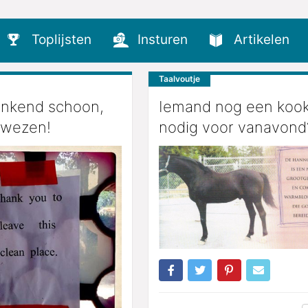
Toplijsten
Insturen
Artikelen
Taalvoutje
linkend schoon,
Iemand nog een kook
wezen!
nodig voor vanavond