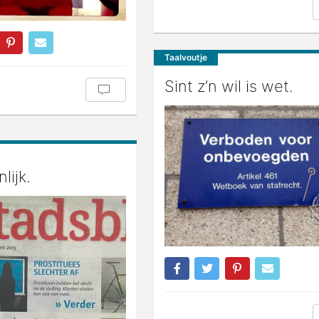
Taalvoutje
Sint z’n wil is wet.
nlijk.