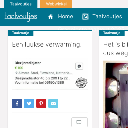
Taalvoutjes
Webwinkel
Home
Taalvoutjes
Grappigste taalvout 2025
Taalvoutje
Taalvoutje
Een luukse verwarming.
Het is b
dus weg