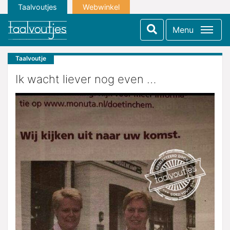
Taalvoutjes
Webwinkel
Menu
Taalvoutje
Ik wacht liever nog even …