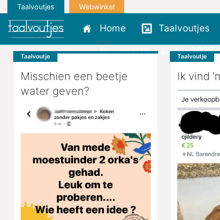
Taalvoutjes
Webwinkel
Home
Taalvoutjes
Grappigste taalvout 2025
Taalvoutje
Taalvoutje
Misschien een beetje
Ik vind ‘
water geven?