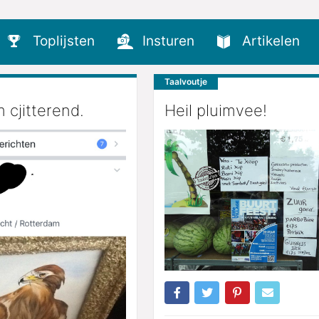
Toplijsten
Insturen
Artikelen
Taalvoutje
m cjitterend.
Heil pluimvee!