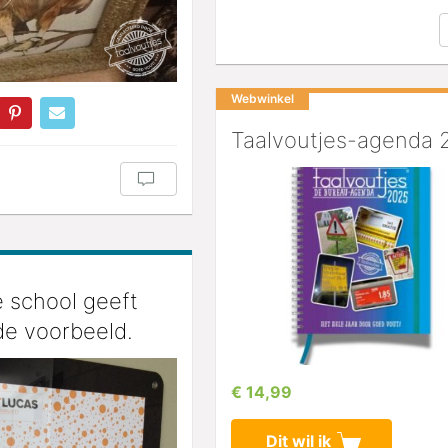
Webwinkel
Taalvoutjes-agenda 
e school geeft
de voorbeeld.
€ 14,99
Dit wil ik