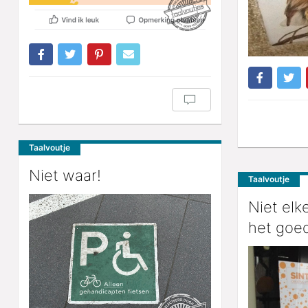
Taalvoutje
Niet waar!
Taalvoutje
Niet elk
het goe