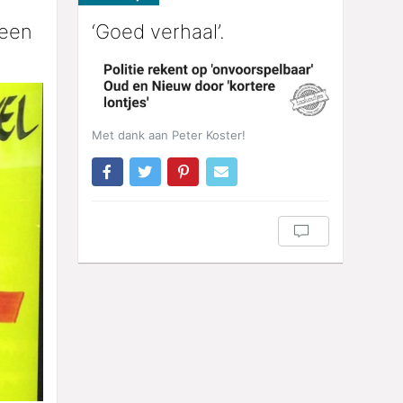
 een
‘Goed verhaal’.
Met dank aan Peter Koster!