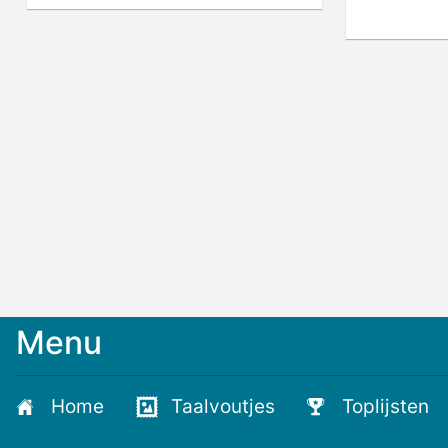
Menu
Meld
je
aan
Home
Taalvoutjes
Toplijsten
voor
de