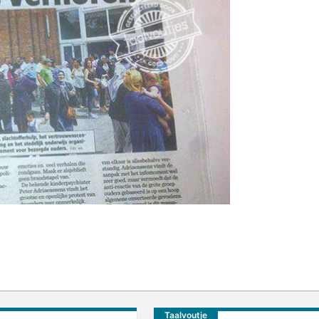
Taalvoutje