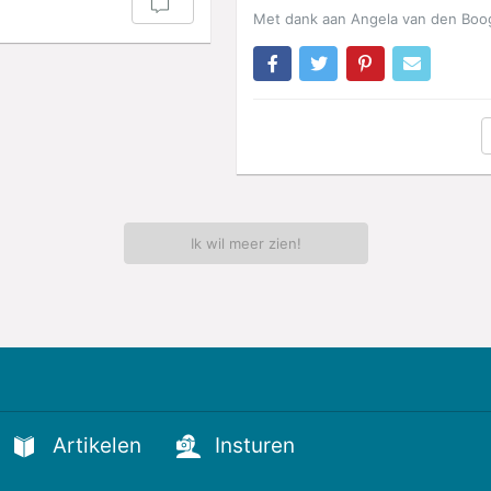
Met dank aan Angela van den Boo
Ik wil meer zien!
Artikelen
Insturen