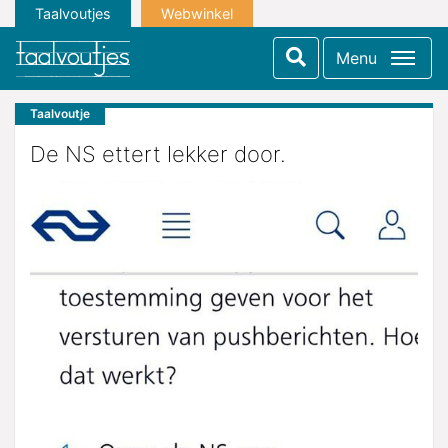
Taalvoutjes
Webwinkel
Menu
Taalvoutje
De NS ettert lekker door.