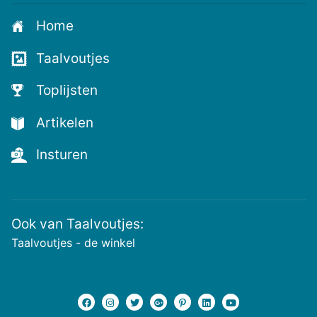
aan
Home
voor
de
Taalvoutjes
nieuwste
voutjes
Toplijsten
en
de
Artikelen
voutste
nieuwtjes!
Insturen
Ook van Taalvoutjes:
Taalvoutjes - de winkel