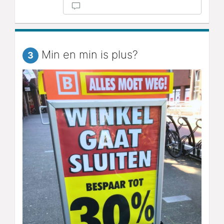
Min en min is plus?
3