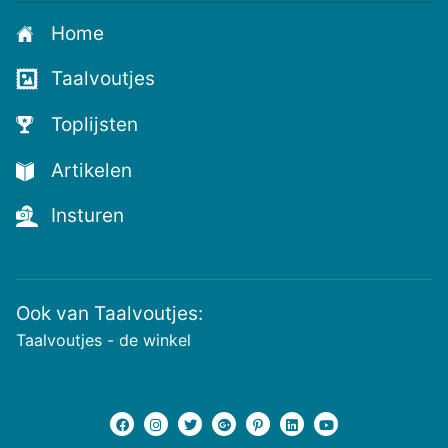
aan
Home
voor
de
Taalvoutjes
nieuwste
voutjes
Toplijsten
en
de
Artikelen
voutste
nieuwtjes!
Insturen
Ook van Taalvoutjes:
Taalvoutjes - de winkel