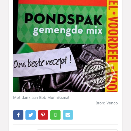
Met dank aan Bob Munniksma!
Bron: Venco