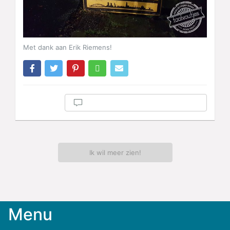
Met dank aan Erik Riemens!
Ik wil meer zien!
Menu
Meld
je