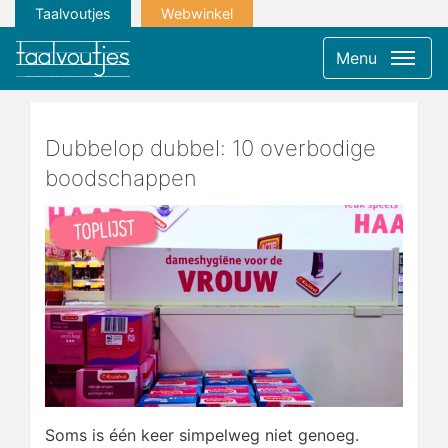
Taalvoutjes
Webwinkel
Menu
Dubbelop dubbel: 10 overbodige
boodschappen
Soms is één keer simpelweg niet genoeg.