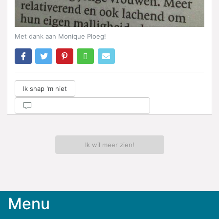
Met dank aan Monique Ploeg!
Ik snap 'm niet
Ik wil meer zien!
Menu
Meld
je