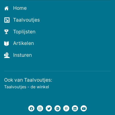
aan
Home
voor
de
Taalvoutjes
nieuwste
voutjes
Toplijsten
en
de
Artikelen
voutste
nieuwtjes!
Insturen
Ook van Taalvoutjes:
Taalvoutjes - de winkel