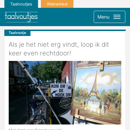
Taalvoutjes
Webwinkel
Menu
Taalvoutje
Als je het niet erg vindt, loop ik dit
keer even rechtdoor!