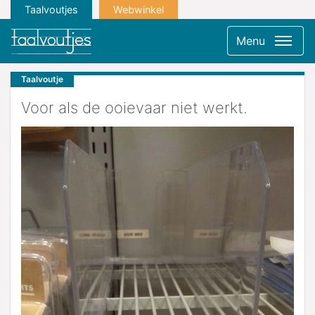
Taalvoutjes
Webwinkel
Menu
Taalvoutje
Voor als de ooievaar niet werkt.